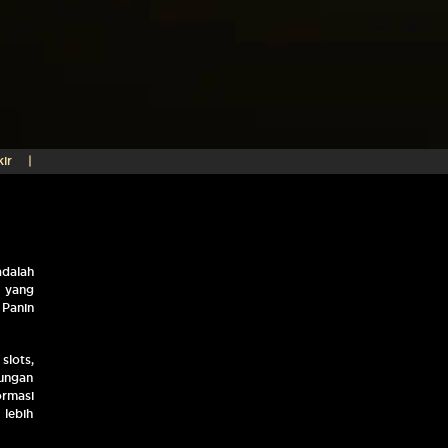
kir
|
adalah
 yang
 Panin
slots,
kungan
ormasi
 lebih