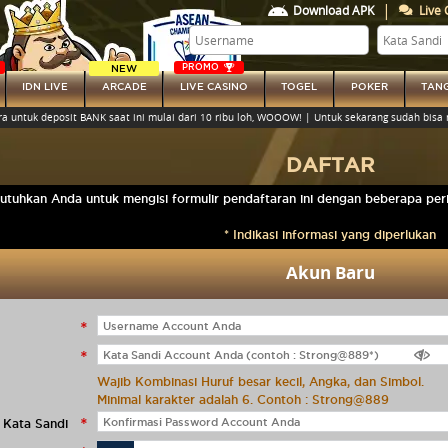
|
Download APK
Live 
PROMO
NEW
IDN LIVE
ARCADE
LIVE CASINO
TOGEL
POKER
TAN
ntuk deposit BANK saat ini mulai dari 10 ribu loh, WOOOW! | Untuk sekarang sudah bisa m
DAFTAR
uhkan Anda untuk mengisi formulir pendaftaran ini dengan beberapa perin
* Indikasi informasi yang diperlukan
Akun Baru
*
*
Wajib Kombinasi Huruf besar kecil, Angka, dan Simbol.
Minimal karakter adalah 6. Contoh : Strong@889
*
 Kata Sandi