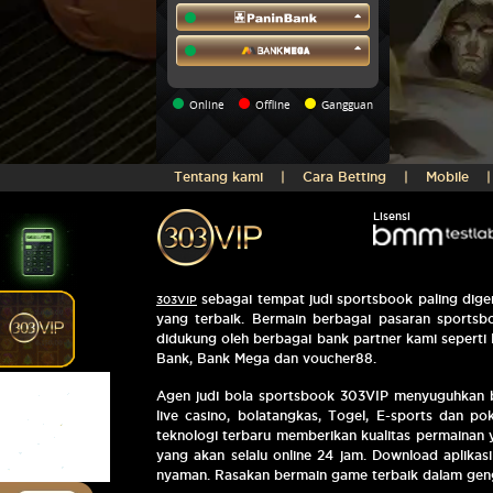
Online
Offline
Gangguan
Tentang kami
|
Cara Betting
|
Mobile
|
Lisensi
sebagai tempat judi sportsbook paling digem
303VIP
yang terbaik. Bermain berbagai pasaran sports
didukung oleh berbagai bank partner kami seperti
Bank, Bank Mega dan voucher88.
Agen judi bola sportsbook 303VIP menyuguhkan
live casino, bolatangkas, Togel, E-sports dan p
teknologi terbaru memberikan kualitas permainan 
yang akan selalu online 24 jam. Download aplikas
nyaman. Rasakan bermain game terbaik dalam ge