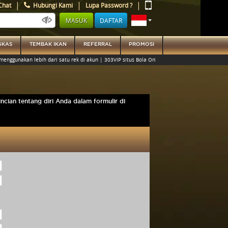
|
|
|
Chat
Hubungi Kami
Lupa Password ?
DAFTAR
GKAS
TEMBAK IKAN
REFERRAL
PROMOSI
enggunakan lebih dari satu rek di akun | 303VIP situs Bola Online, Live Casino, Slot On
cian tentang diri Anda dalam formulir di